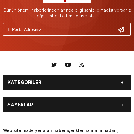
Günün önemli haberlerinden anında bilgi sahibi olmak istiyorsanız
eğer haber bültenine üye olun.
KATEGORİLER
KÜNYE
BİZE ULAŞIN
SAYFALAR
KENTLER VE BAŞKANLARI
SOSYAL MEDYA
Web sitemizde yer alan haber içerikleri izin alınmadan,