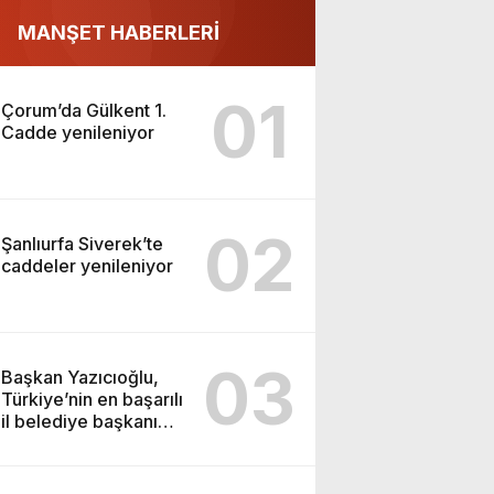
MANŞET HABERLERİ
01
Çorum’da Gülkent 1.
Cadde yenileniyor
02
Şanlıurfa Siverek’te
caddeler yenileniyor
03
Başkan Yazıcıoğlu,
Türkiye’nin en başarılı
il belediye başkanı
oldu