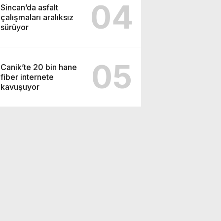
04
Sincan’da asfalt
çalışmaları aralıksız
sürüyor
05
Canik’te 20 bin hane
fiber internete
kavuşuyor