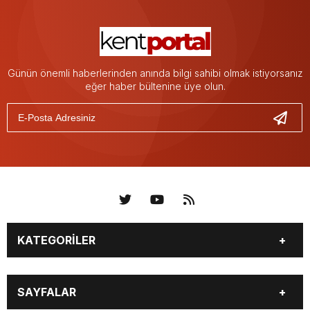
Günün önemli haberlerinden anında bilgi sahibi olmak istiyorsanız
eğer haber bültenine üye olun.
KATEGORİLER
KÜNYE
BİZE ULAŞIN
SAYFALAR