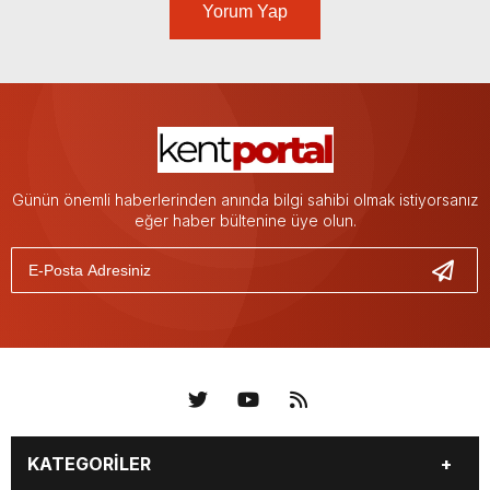
Yorum Yap
Günün önemli haberlerinden anında bilgi sahibi olmak istiyorsanız
eğer haber bültenine üye olun.
KATEGORİLER