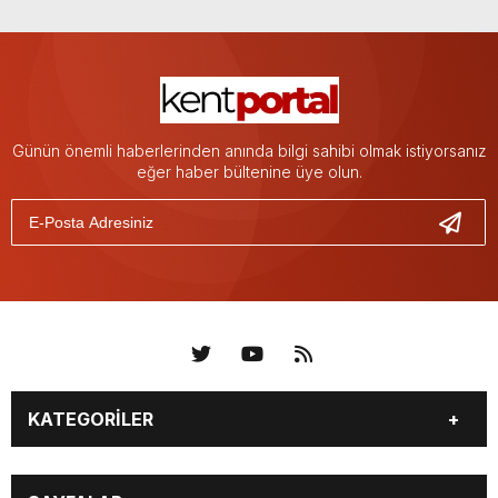
Günün önemli haberlerinden anında bilgi sahibi olmak istiyorsanız
eğer haber bültenine üye olun.
KATEGORİLER
KÜNYE
BİZE ULAŞIN