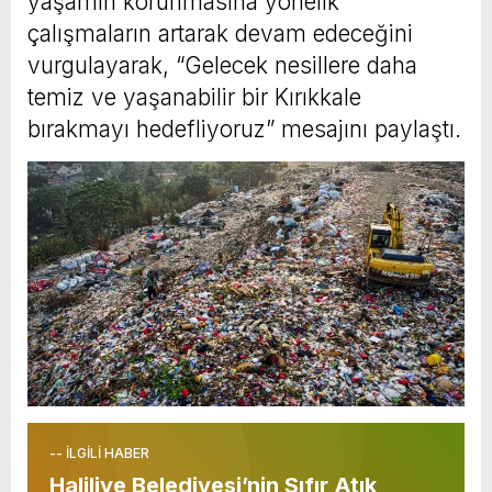
yaşamın korunmasına yönelik
çalışmaların artarak devam edeceğini
vurgulayarak, “Gelecek nesillere daha
temiz ve yaşanabilir bir Kırıkkale
bırakmayı hedefliyoruz” mesajını paylaştı.
-- İLGİLİ HABER
Haliliye Belediyesi’nin Sıfır Atık