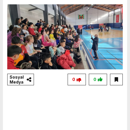
Sosyal
0
0
Medya