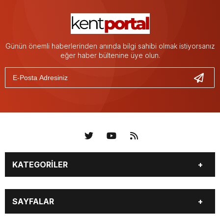
Günün önemli haberlerinden anında bilgi sahibi olmak istiyorsanız
eğer haber bültenine üye olun.
KATEGORİLER
KÜNYE
BİZE ULAŞIN
SAYFALAR