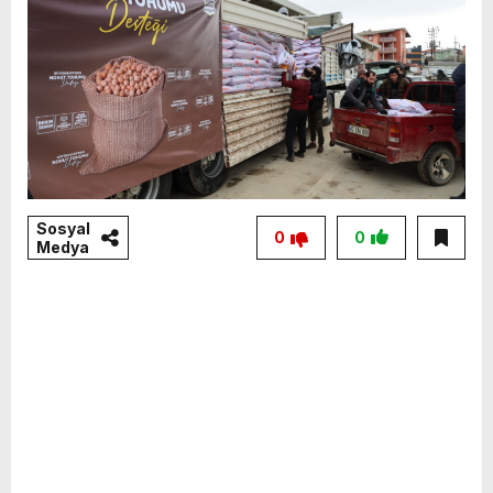
Sosyal
0
0
Medya