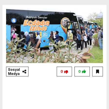
Sosyal
0
0
Medya