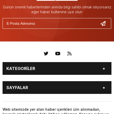
Günün önemli haberlerinden anında bilgi sahibi olmak istiyorsanız
eğer haber bültenine üye olun.
KATEGORİLER
KÜNYE
BİZE ULAŞIN
SAYFALAR
KENTLER VE BAŞKANLARI
SOSYAL MEDYA
Web sitemizde yer alan haber içerikleri izin alınmadan,