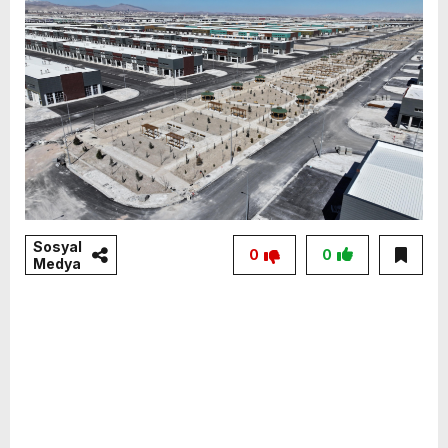
Sosyal
0
0
Medya