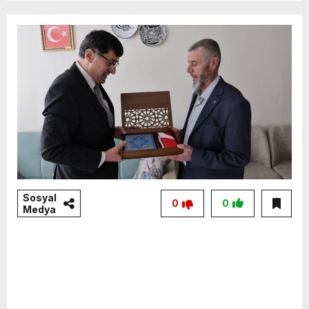
Sosyal
0
0
Medya