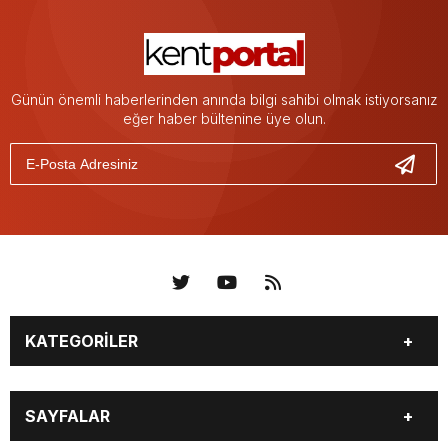
Günün önemli haberlerinden anında bilgi sahibi olmak istiyorsanız
eğer haber bültenine üye olun.
KATEGORİLER
KÜNYE
BİZE ULAŞIN
SAYFALAR