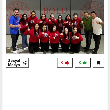
Sosyal
0
0
Medya