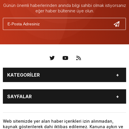
Günün önemli haberlerinden anında bilgi sahibi olmak istiyorsanız
eğer haber bültenine üye olun.
KATEGORİLER
KÜNYE
BİZE ULAŞIN
SAYFALAR
KENTLER VE BAŞKANLARI
SOSYAL MEDYA
Web sitemizde yer alan haber içerikleri izin alınmadan,
kaynak gösterilerek dahi iktibas edilemez. Kanuna aykırı ve