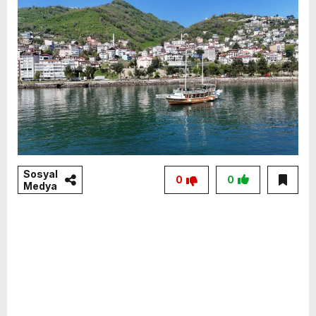
Sosyal
0
0
Medya