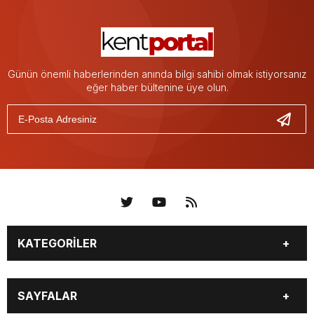
Günün önemli haberlerinden anında bilgi sahibi olmak istiyorsanız
eğer haber bültenine üye olun.
KATEGORİLER
KÜNYE
BİZE ULAŞIN
SAYFALAR