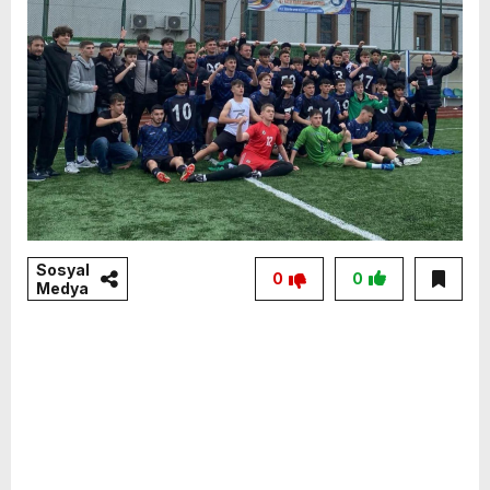
Sosyal
0
0
Medya