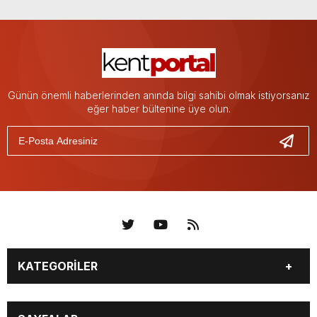
Günün önemli haberlerinden anında bilgi sahibi olmak istiyorsanız
eğer haber bültenine üye olun.
KATEGORİLER
KÜNYE
BİZE ULAŞIN