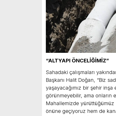
“ALTYAPI ÖNCELİĞİMİZ”
Sahadaki çalışmaları yakınd
Başkanı Halit Doğan, “Biz sa
yaşayacağımız bir şehir inşa e
görünmeyebilir, ama onların e
Mahallemizde yürüttüğümüz b
önüne geçiyoruz hem de kanal