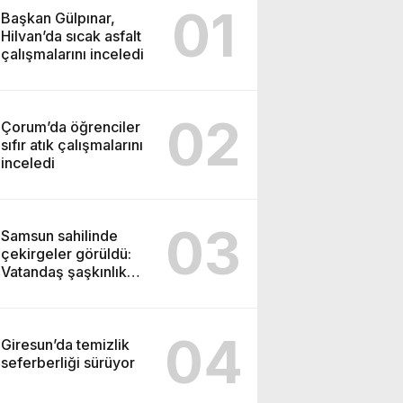
01
Başkan Gülpınar,
Hilvan’da sıcak asfalt
çalışmalarını inceledi
02
Çorum’da öğrenciler
sıfır atık çalışmalarını
inceledi
03
Samsun sahilinde
çekirgeler görüldü:
Vatandaş şaşkınlık
yaşadı
04
Giresun’da temizlik
seferberliği sürüyor