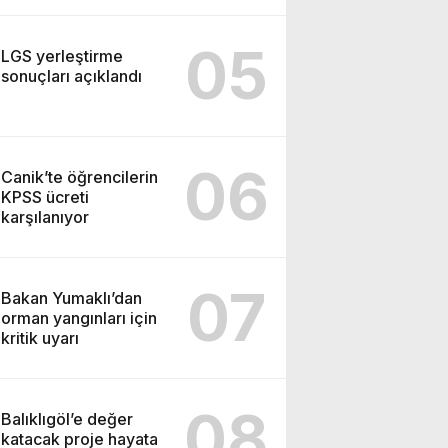
05
LGS yerleştirme
sonuçları açıklandı
06
Canik’te öğrencilerin
KPSS ücreti
karşılanıyor
07
Bakan Yumaklı’dan
orman yangınları için
kritik uyarı
08
Balıklıgöl’e değer
katacak proje hayata