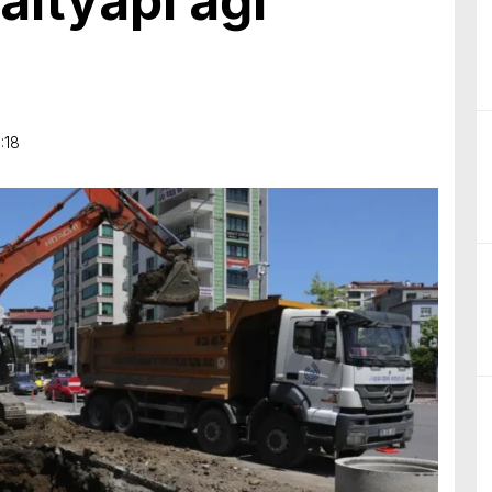
ltyapı ağı
:18