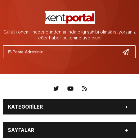
Günün önemli haberlerinden anında bilgi sahibi olmak istiyorsanız
eğer haber bültenine üye olun.
KATEGORİLER
KÜNYE
BİZE ULAŞIN
SAYFALAR