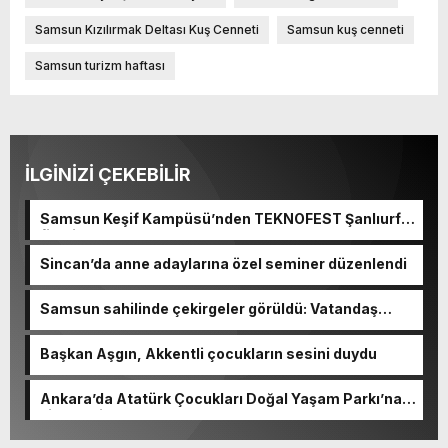
Samsun Kızılırmak Deltası Kuş Cenneti
Samsun kuş cenneti
Samsun turizm haftası
İLGİNİZİ ÇEKEBİLİR
Samsun Keşif Kampüsü’nden TEKNOFEST Şanlıurfa
finaline
Sincan’da anne adaylarına özel seminer düzenlendi
Samsun sahilinde çekirgeler görüldü: Vatandaş
şaşkınlık yaşadı
Başkan Aşgın, Akkentli çocukların sesini duydu
Ankara’da Atatürk Çocukları Doğal Yaşam Parkı’na
ziyaretçi akını