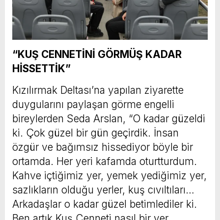
“KUŞ CENNETİNİ GÖRMÜŞ KADAR
HİSSETTİK”
Kızılırmak Deltası’na yapılan ziyarette
duygularını paylaşan görme engelli
bireylerden Seda Arslan, “O kadar güzeldi
ki. Çok güzel bir gün geçirdik. İnsan
özgür ve bağımsız hissediyor böyle bir
ortamda. Her yeri kafamda oturtturdum.
Kahve içtiğimiz yer, yemek yediğimiz yer,
sazlıkların olduğu yerler, kuş cıvıltıları…
Arkadaşlar o kadar güzel betimlediler ki.
Ben artık Kuş Cenneti nasıl bir yer