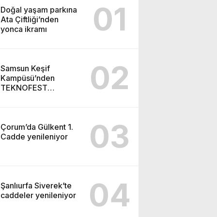
01
Doğal yaşam parkına
Ata Çiftliği’nden
yonca ikramı
02
Samsun Keşif
Kampüsü’nden
TEKNOFEST
Şanlıurfa finaline
03
Çorum’da Gülkent 1.
Cadde yenileniyor
04
Şanlıurfa Siverek’te
caddeler yenileniyor