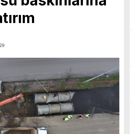
su baskınlarına
atırım
:29