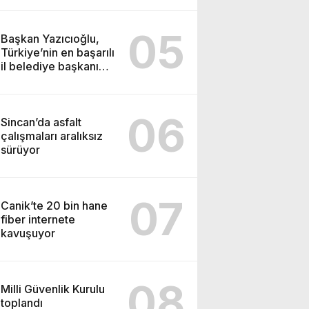
05
Başkan Yazıcıoğlu,
Türkiye’nin en başarılı
il belediye başkanı
oldu
06
Sincan’da asfalt
çalışmaları aralıksız
sürüyor
07
Canik’te 20 bin hane
fiber internete
kavuşuyor
08
Milli Güvenlik Kurulu
toplandı