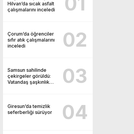
01
Hilvan’da sıcak asfalt
çalışmalarını inceledi
02
Çorum’da öğrenciler
sıfır atık çalışmalarını
inceledi
03
Samsun sahilinde
çekirgeler görüldü:
Vatandaş şaşkınlık
yaşadı
04
Giresun’da temizlik
seferberliği sürüyor