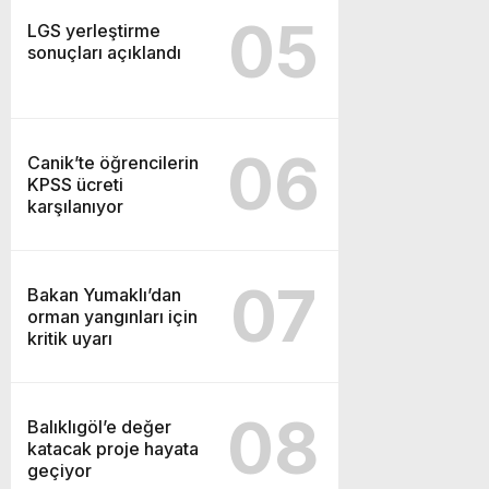
05
LGS yerleştirme
sonuçları açıklandı
06
Canik’te öğrencilerin
KPSS ücreti
karşılanıyor
07
Bakan Yumaklı’dan
orman yangınları için
kritik uyarı
08
Balıklıgöl’e değer
katacak proje hayata
geçiyor