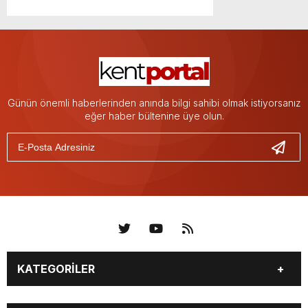
Günün önemli haberlerinden anında bilgi sahibi olmak istiyorsanız
eğer haber bültenine üye olun.
KATEGORİLER
KÜNYE
BİZE ULAŞIN