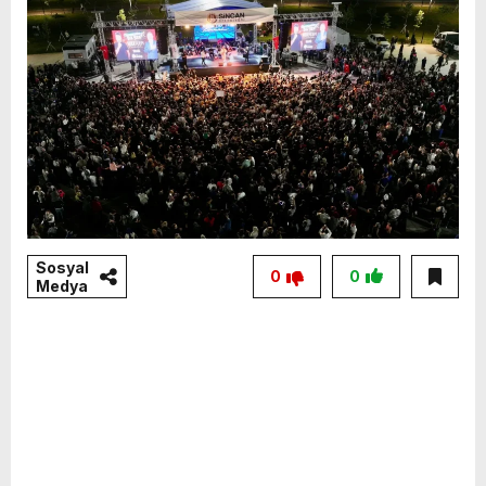
Sosyal
0
0
Medya