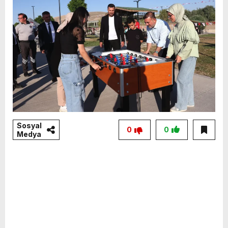
Sosyal
0
0
Medya