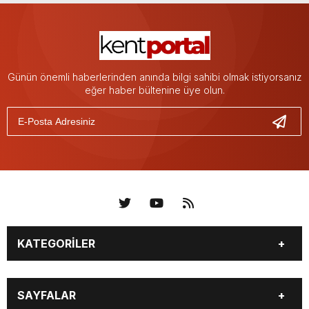
Günün önemli haberlerinden anında bilgi sahibi olmak istiyorsanız
eğer haber bültenine üye olun.
KATEGORİLER
KÜNYE
BİZE ULAŞIN
SAYFALAR