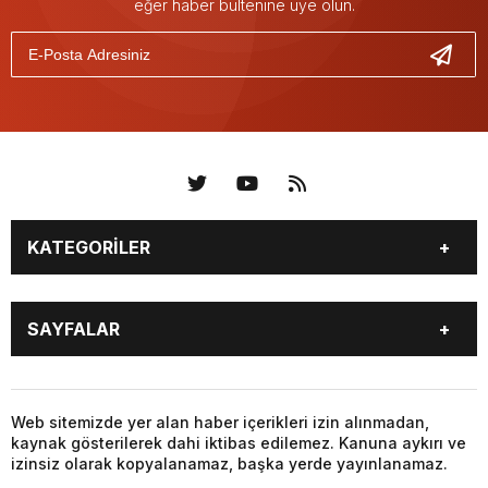
eğer haber bültenine üye olun.
KATEGORİLER
KÜNYE
BİZE ULAŞIN
SAYFALAR
KENTLER VE BAŞKANLARI
SOSYAL MEDYA
Web sitemizde yer alan haber içerikleri izin alınmadan,
kaynak gösterilerek dahi iktibas edilemez. Kanuna aykırı ve
izinsiz olarak kopyalanamaz, başka yerde yayınlanamaz.