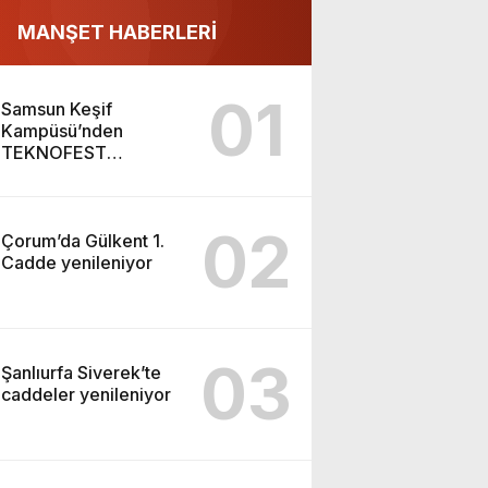
MANŞET HABERLERİ
01
Samsun Keşif
Kampüsü’nden
TEKNOFEST
Şanlıurfa finaline
02
Çorum’da Gülkent 1.
Cadde yenileniyor
03
Şanlıurfa Siverek’te
caddeler yenileniyor