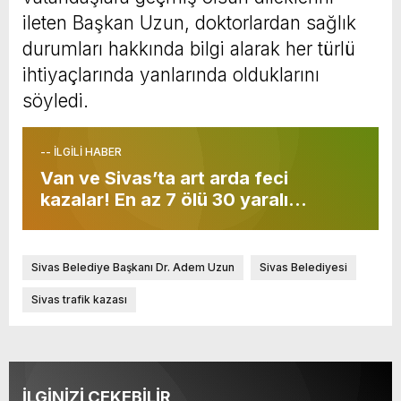
ileten Başkan Uzun, doktorlardan sağlık
durumları hakkında bilgi alarak her türlü
ihtiyaçlarında yanlarında olduklarını
söyledi.
-- İLGİLİ HABER
Van ve Sivas’ta art arda feci
kazalar! En az 7 ölü 30 yaralı…
Sivas Belediye Başkanı Dr. Adem Uzun
Sivas Belediyesi
Sivas trafik kazası
İLGİNİZİ ÇEKEBİLİR