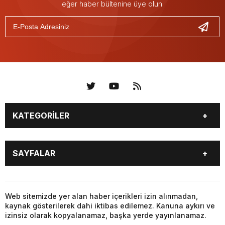
eğer haber bültenine üye olun.
KATEGORİLER
KÜNYE
BİZE ULAŞIN
SAYFALAR
KENTLER VE BAŞKANLARI
SOSYAL MEDYA
Web sitemizde yer alan haber içerikleri izin alınmadan,
kaynak gösterilerek dahi iktibas edilemez. Kanuna aykırı ve
izinsiz olarak kopyalanamaz, başka yerde yayınlanamaz.