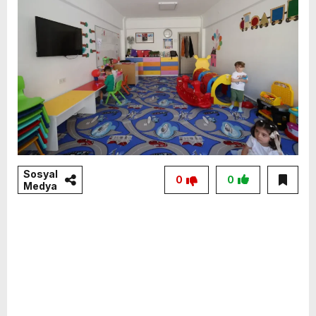
Sosyal
0
0
Medya