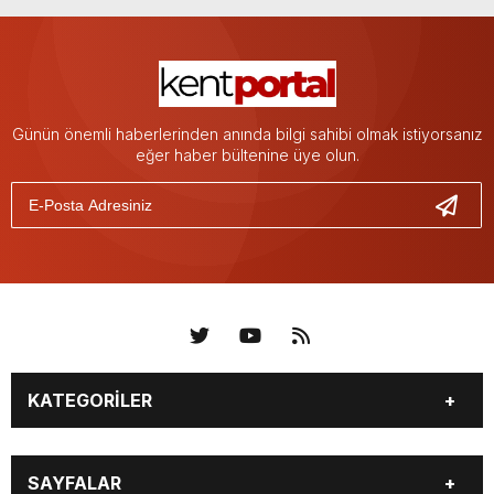
Günün önemli haberlerinden anında bilgi sahibi olmak istiyorsanız
eğer haber bültenine üye olun.
KATEGORİLER
KÜNYE
BİZE ULAŞIN
SAYFALAR