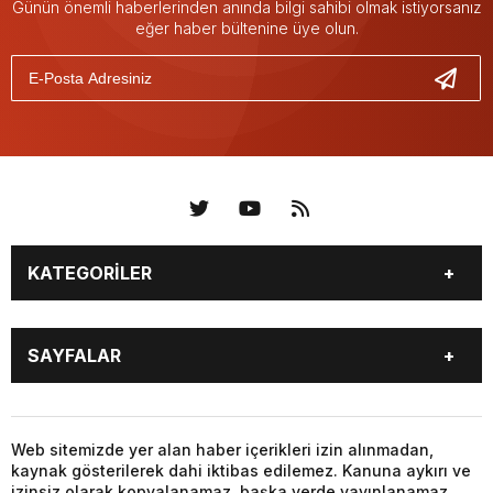
Günün önemli haberlerinden anında bilgi sahibi olmak istiyorsanız
eğer haber bültenine üye olun.
KATEGORİLER
KÜNYE
BİZE ULAŞIN
SAYFALAR
KENTLER VE BAŞKANLARI
SOSYAL MEDYA
Web sitemizde yer alan haber içerikleri izin alınmadan,
kaynak gösterilerek dahi iktibas edilemez. Kanuna aykırı ve
izinsiz olarak kopyalanamaz, başka yerde yayınlanamaz.