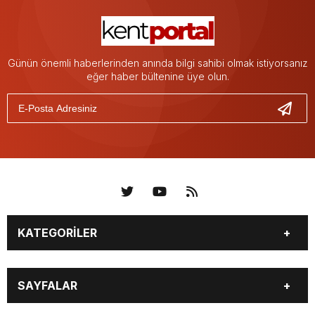
Günün önemli haberlerinden anında bilgi sahibi olmak istiyorsanız
eğer haber bültenine üye olun.
KATEGORİLER
KÜNYE
BİZE ULAŞIN
SAYFALAR