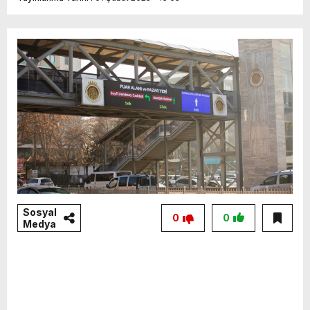
Sosyal
0
0
Medya