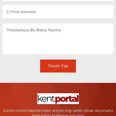
Yorum Yap
Günün önemli haberlerinden anında bilgi sahibi olmak istiyorsanız
eğer haber bültenine üye olun.