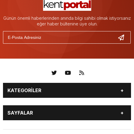
Günün önemli haberlerinden anında bilgi sahibi olmak istiyorsanız
eğer haber bültenine üye olun.
KATEGORİLER
KÜNYE
BİZE ULAŞIN
SAYFALAR
KENTLER VE BAŞKANLARI
SOSYAL MEDYA