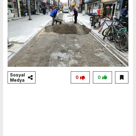
Sosyal
0
0
Medya