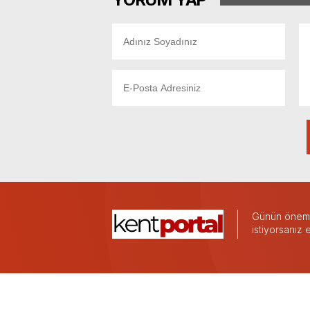
Günün önemli
istiyorsanız