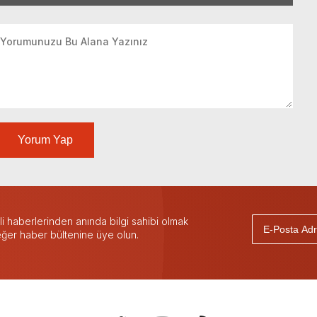
Yorum Yap
 haberlerinden anında bilgi sahibi olmak
 eğer haber bültenine üye olun.