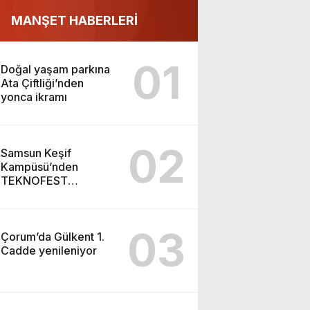
MANŞET HABERLERİ
01
Doğal yaşam parkına
Ata Çiftliği’nden
yonca ikramı
02
Samsun Keşif
Kampüsü’nden
TEKNOFEST
Şanlıurfa finaline
03
Çorum’da Gülkent 1.
Cadde yenileniyor