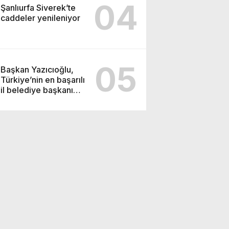
04
Şanlıurfa Siverek’te
caddeler yenileniyor
05
Başkan Yazıcıoğlu,
Türkiye’nin en başarılı
il belediye başkanı
oldu