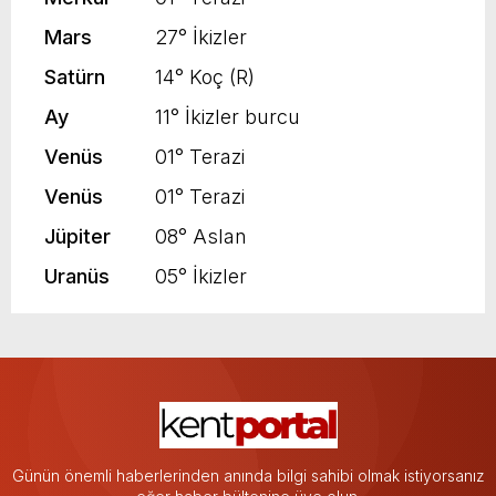
Mars
27° İkizler
Satürn
14° Koç (R)
Ay
11° İkizler burcu
Venüs
01° Terazi
Venüs
01° Terazi
Jüpiter
08° Aslan
Uranüs
05° İkizler
Günün önemli haberlerinden anında bilgi sahibi olmak istiyorsanız