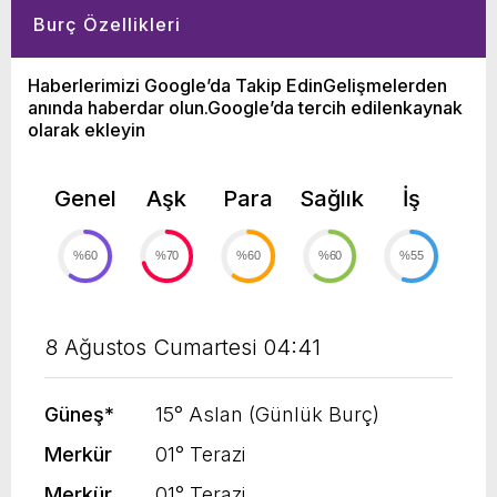
Burç Özellikleri
Haberlerimizi Google’da Takip EdinGelişmelerden
anında haberdar olun.Google’da tercih edilenkaynak
olarak ekleyin
Genel
Aşk
Para
Sağlık
İş
%60
%70
%60
%60
%55
8 Ağustos Cumartesi 04:41
Güneş
*
15° Aslan (Günlük Burç)
Merkür
01° Terazi
Merkür
01° Terazi