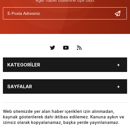
eğer haber bültenine üye olun.
KATEGORİLER
KÜNYE
BİZE ULAŞIN
SAYFALAR
KENTLER VE BAŞKANLARI
SOSYAL MEDYA
Web sitemizde yer alan haber içerikleri izin alınmadan,
kaynak gösterilerek dahi iktibas edilemez. Kanuna aykırı ve
izinsiz olarak kopyalanamaz, başka yerde yayınlanamaz.