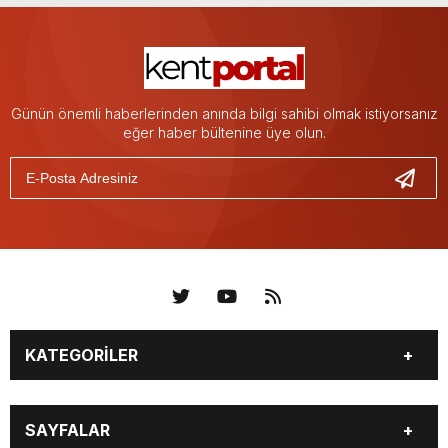
Günün önemli haberlerinden anında bilgi sahibi olmak istiyorsanız
eğer haber bültenine üye olun.
KATEGORİLER
KÜNYE
BİZE ULAŞIN
SAYFALAR