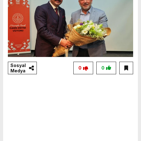
Sosyal
0
0
Medya