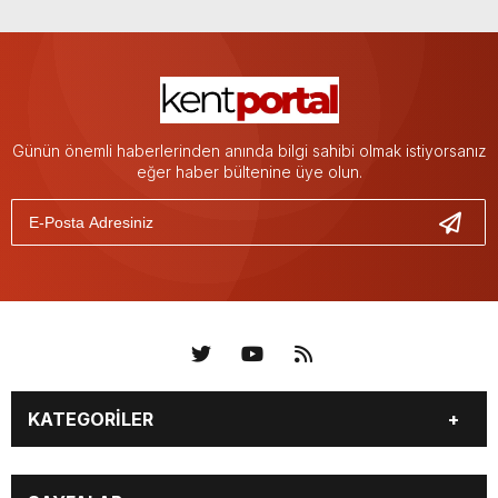
Günün önemli haberlerinden anında bilgi sahibi olmak istiyorsanız
eğer haber bültenine üye olun.
KATEGORİLER
KÜNYE
BİZE ULAŞIN