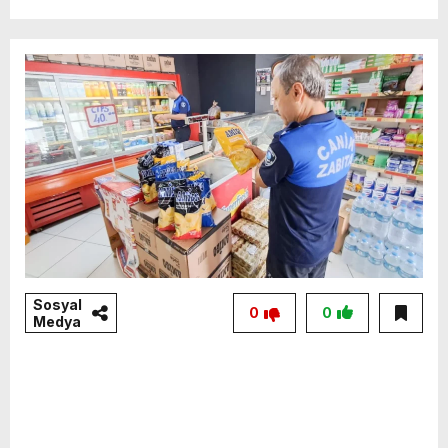
Sosyal
0
0
Medya