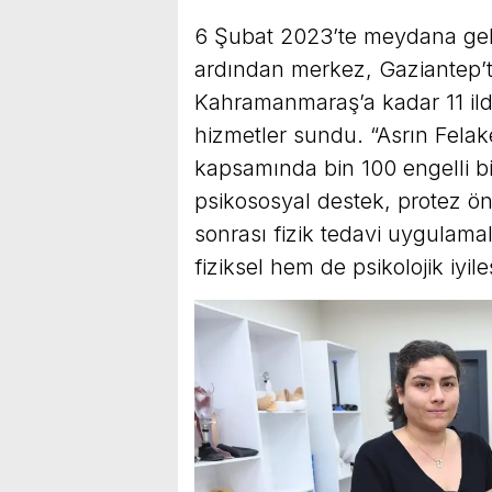
6 Şubat 2023’te meydana ge
ardından merkez, Gaziantep’
Kahramanmaraş’a kadar 11 ild
hizmetler sundu. “Asrın Felake
kapsamında bin 100 engelli bi
psikososyal destek, protez önc
sonrası fizik tedavi uygulama
fiziksel hem de psikolojik iyi