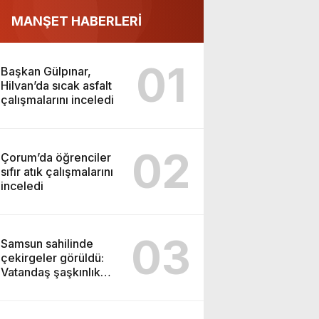
MANŞET HABERLERİ
01
Başkan Gülpınar,
Hilvan’da sıcak asfalt
çalışmalarını inceledi
02
Çorum’da öğrenciler
sıfır atık çalışmalarını
inceledi
03
Samsun sahilinde
çekirgeler görüldü:
Vatandaş şaşkınlık
yaşadı