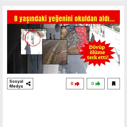
Sosyal
0
0
Medya