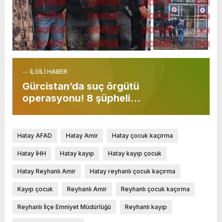
-- İLGİLİ HABER
Gürcistan’da suç örgütü
operasyonu! 8 şüpheli…
Hatay AFAD
Hatay Amir
Hatay çocuk kaçırma
Hatay İHH
Hatay kayıp
Hatay kayıp çocuk
Hatay Reyhanlı Amir
Hatay reyhanlı çocuk kaçırma
Kayıp çocuk
Reyhanlı Amir
Reyhanlı çocuk kaçırma
Reyhanlı İlçe Emniyet Müdürlüğü
Reyhanlı kayıp