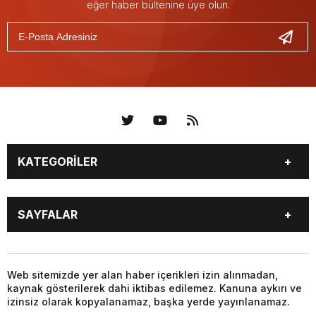
eğer haber bültenine üye olun.
KATEGORİLER
KÜNYE
BİZE ULAŞIN
SAYFALAR
KENTLER VE BAŞKANLARI
SOSYAL MEDYA
Web sitemizde yer alan haber içerikleri izin alınmadan,
kaynak gösterilerek dahi iktibas edilemez. Kanuna aykırı ve
izinsiz olarak kopyalanamaz, başka yerde yayınlanamaz.