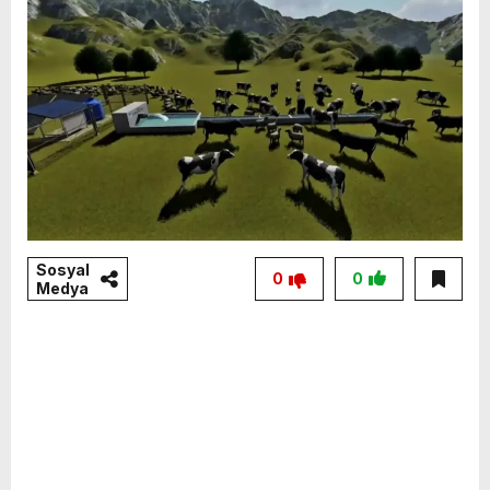
Sosyal
0
0
Medya