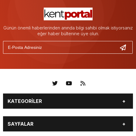
Günün önemli haberlerinden anında bilgi sahibi olmak istiyorsanız
eğer haber bültenine üye olun.
KATEGORİLER
KÜNYE
BİZE ULAŞIN
SAYFALAR