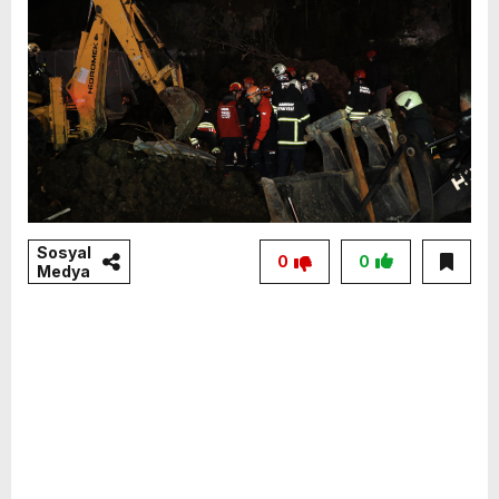
Sosyal
0
0
Medya