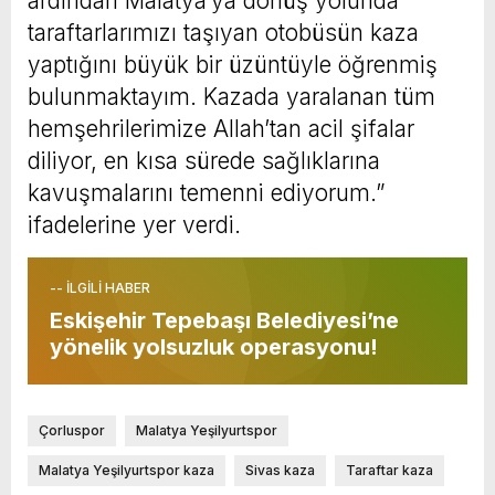
ardından Malatya’ya dönüş yolunda
taraftarlarımızı taşıyan otobüsün kaza
yaptığını büyük bir üzüntüyle öğrenmiş
bulunmaktayım. Kazada yaralanan tüm
hemşehrilerimize Allah’tan acil şifalar
diliyor, en kısa sürede sağlıklarına
kavuşmalarını temenni ediyorum.”
ifadelerine yer verdi.
-- İLGİLİ HABER
Eskişehir Tepebaşı Belediyesi’ne
yönelik yolsuzluk operasyonu!
Çorluspor
Malatya Yeşilyurtspor
Malatya Yeşilyurtspor kaza
Sivas kaza
Taraftar kaza