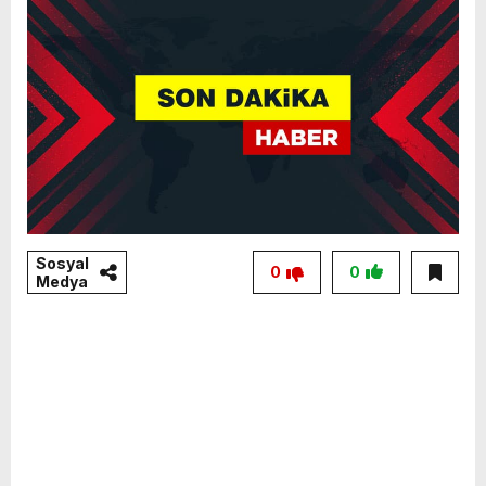
Sosyal
0
0
Medya