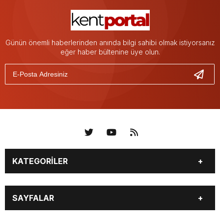
Günün önemli haberlerinden anında bilgi sahibi olmak istiyorsanız
eğer haber bültenine üye olun.
KATEGORİLER
KÜNYE
BİZE ULAŞIN
SAYFALAR